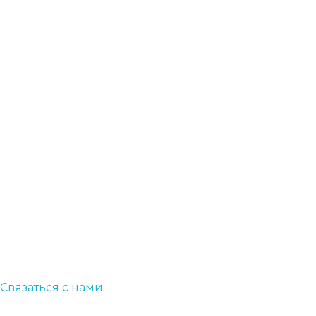
УСЛУГИ
ВЫПОЛНЕННЫЕ ПРОЕКТЫ
ПУЛЬС КОМПАНИИ
ОТЗЫВЫ
КОНТАКТЫ
Бесплатная
консультация
Остались вопросы?
Позвоните нам по телефону
8 (495) 771-00-17
или закажите бесплатную консультацию:
Связаться с нами