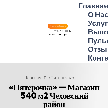
Главна
О На
Услу
Заказать Звонок
Выпо
8 (495) 771-00-17
info@zemli-pro.ru
Пуль
Земли-Про
разрешительная документация и проектные работы в Москве и Московской области
Отзы
Конт
Главная
«Пятерочка» — ...
«Пятерочка» — Магазин
540 м2 Чеховский
район