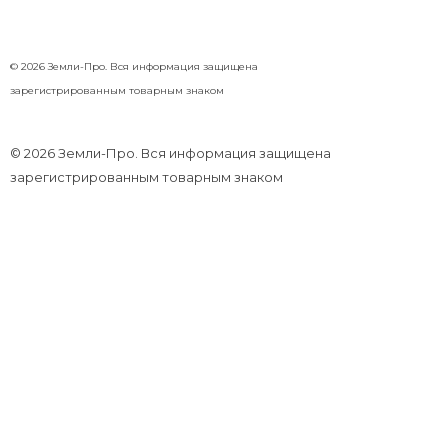
© 2026 Земли-Про. Вся информация защищена
зарегистрированным товарным знаком
Земли-Про
разрешительная документация и проектные работы в Москве и Московской области
© 2026 Земли-Про. Вся информация защищена
зарегистрированным товарным знаком
Разделы сайта
ГЛАВНАЯ
О НАС