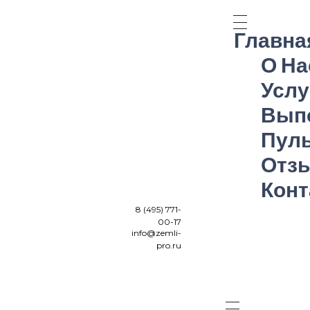
Главна
О На
Услу
Вып
Пуль
Земли-Про
разрешительная документация и проектные работы в Москве и Московской области
Отз
Кон
8 (495) 771-
00-17
info@zemli-
pro.ru