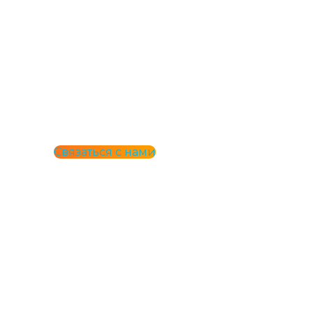
Бесплатная Консультация
Остались вопросы?
Позвоните нам по телефону
8 (495) 771-00-17
или закажите бесплатную консультацию:
Связаться с нами