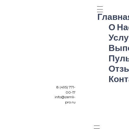
Главна
О На
Услу
Вып
Пуль
Земли-Про
разрешительная документация и проектные работы в Москве и Московской области
Отз
Кон
8 (495) 771-
00-17
info@zemli-
pro.ru