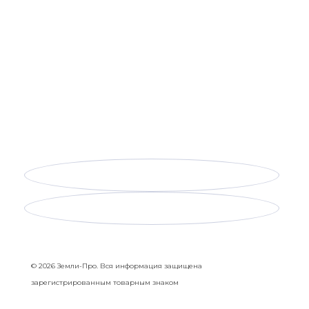
Земли-Про
разрешительная документация и проектные работы в Москве и Московской области
ООО «Земли-Про» - профильная компания, с
реальным практическим опытом и богатой
историей. Основным профилем нашей работы
является - получение и подготовка исходно-
разрешительной документации для юридических
лиц
Согласие на обработку персональных данных
© 2026 Земли-Про. Вся информация защищена
зарегистрированным товарным знаком
Земли-Про
разрешительная документация и проектные работы в Москве и Московской области