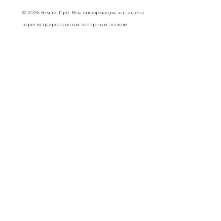
© 2026 Земли-Про. Вся информация защищена
зарегистрированным товарным знаком
Разделы сайта
Главная
О Нас
Услуги
Выполненные Проекты
Пульс Компании
Отзывы
Контакты